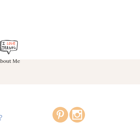
About Me
?