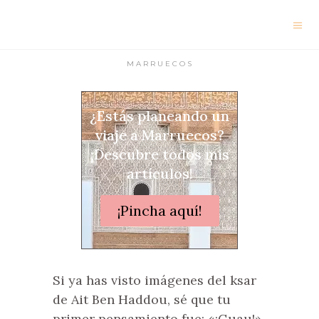
VISITAR AÏT-
BEN-HADDOU
MARRUECOS
¿Estás planeando un
viaje a Marruecos?
¡Descubre todos mis
artículos!
¡Pincha aquí!
Si ya has visto imágenes del ksar
de Ait Ben Haddou, sé que tu
primer pensamiento fue: «¡Guau!»