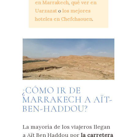
en Marrakech
,
qué ver en
Uarzazat
o
los mejores
hoteles en Chefchaouen
.
¿CÓMO IR DE
MARRAKECH A AÏT-
BEN-HADDOU?
La mayoría de los viajeros llegan
a Aït Ben Haddou por
la carretera