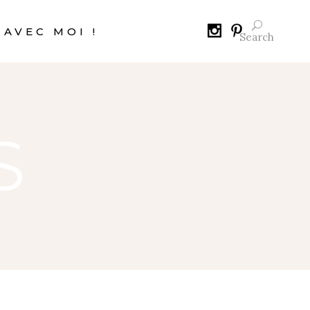
 AVEC MOI !
Search
S