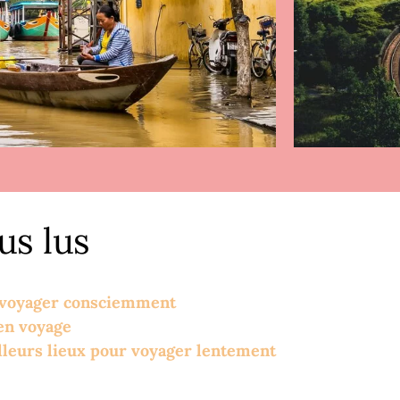
lus lus
 : voyager consciemment
 en voyage
illeurs lieux pour voyager lentement