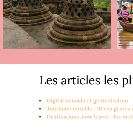
Les articles les p
Digital nomads et gentrification
Tourisme durable : 10 eco gestes
Destinations slow travel : les me