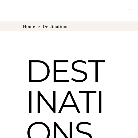
Home
>
Destinations
DEST
INATI
ONS