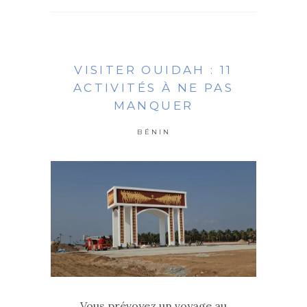
VISITER OUIDAH : 11
ACTIVITÉS À NE PAS
MANQUER
BÉNIN
Vous prévoyez un voyage au