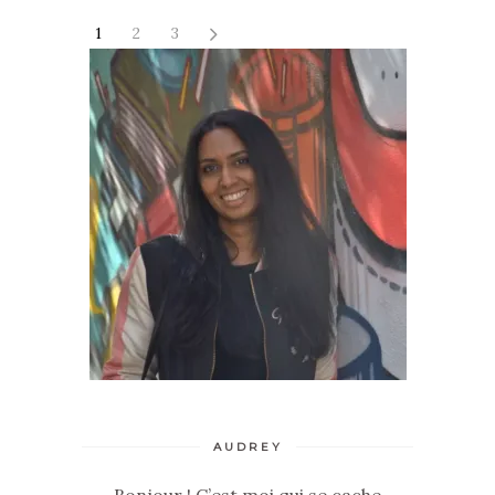
1
2
3
AUDREY
Bonjour ! C’est moi qui se cache