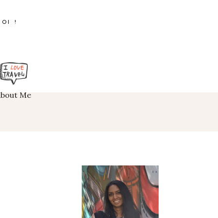
OI !
About Me