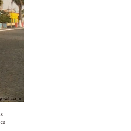
es
des