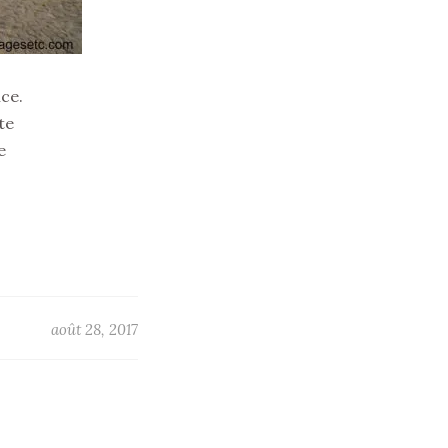
nce.
te
e
août 28, 2017