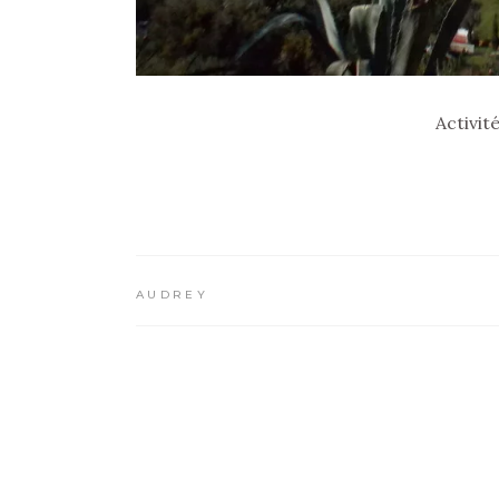
Activit
AUDREY