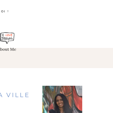
OI !
About Me
 VILLE