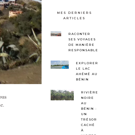
MES DERNIERS
ARTICLES
RACONTER
SES VOYAGES
DE MANIÈRE
RESPONSABLE
EXPLORER
LE LAC
AHÉMÉ AU
BÉNIN
RIVIÈRE
ous
NOIRE
AU
e.
BÉNIN :
UN
TRÉSOR
CACHÉ
À