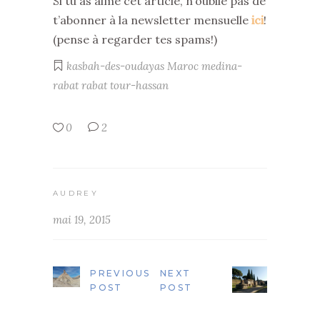
Si tu as aimé cet article, n’oublie pas de
t’abonner à la newsletter mensuelle
ici
!
(pense à regarder tes spams!)
kasbah-des-oudayas
Maroc
medina-
rabat
rabat
tour-hassan
0
2
AUDREY
mai 19, 2015
PREVIOUS
NEXT
POST
POST