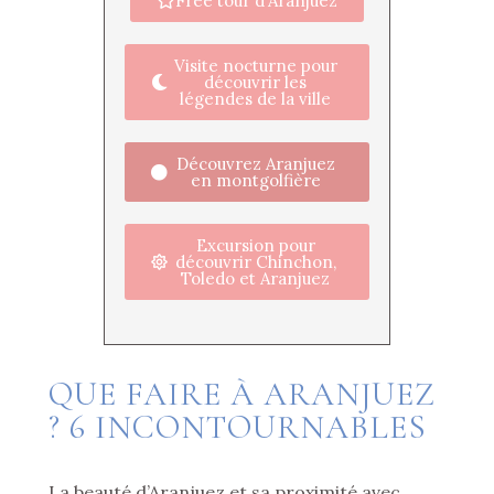
Free tour d'Aranjuez
Visite nocturne pour
découvrir les
légendes de la ville
Découvrez Aranjuez
en montgolfière
Excursion pour
découvrir Chinchon,
Toledo et Aranjuez
QUE FAIRE À ARANJUEZ
? 6 INCONTOURNABLES
La beauté d’Aranjuez et sa proximité avec