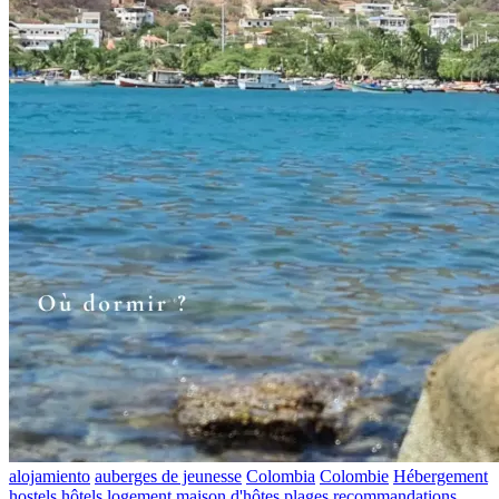
alojamiento
auberges de jeunesse
Colombia
Colombie
Hébergement
hostels
hôtels
logement
maison d'hôtes
plages
recommandations