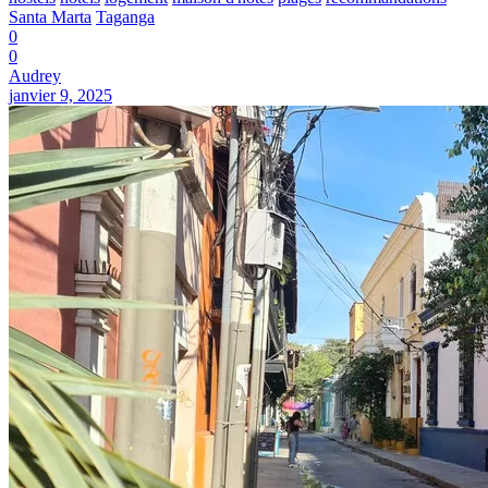
Santa Marta
Taganga
0
0
Audrey
janvier 9, 2025