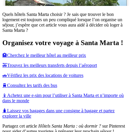
Quels hôtels Santa Marta choisir ? Je sais que trouver le bon
logement est toujours un peu compliqué lorsque l’on organise un
séjour, j’espère que cet article vous aura aidé à décider où loger à
Santa Marta ?
Organisez votre voyage à Santa Marta !
🏨Cherchez le meilleur hôtel au meilleur prix
🚕Trouvez les meilleurs transferts depuis l’aéroport
🚗Vérifiez les prix des locations de voitures
🚆Consultez les tarifs des bus
📱Achetez une e-sim pour l’utiliser à Santa Marta et n’importe où
dans le monde
🧳Laissez vos bagages dans une consigne à bagage et partez
explorer la ville
Partagez cet article
Hôtels Santa Marta : où dormir ?
sur Pinterest
pour aider d’autres touristes à préparer leur prochain séjour !