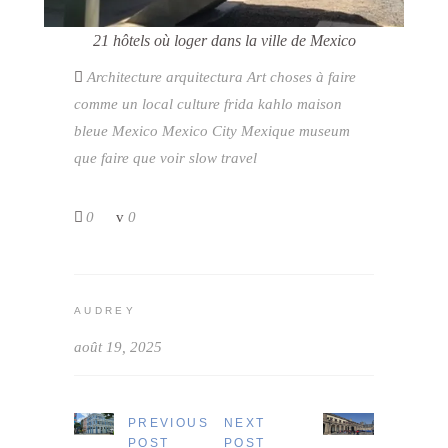
21 hôtels où loger dans la ville de Mexico
Architecture
arquitectura
Art
choses à faire
comme un local
culture
frida kahlo
maison
bleue
Mexico
Mexico City
Mexique
museum
que faire
que voir
slow travel
0
0
AUDREY
août 19, 2025
PREVIOUS
NEXT
POST
POST