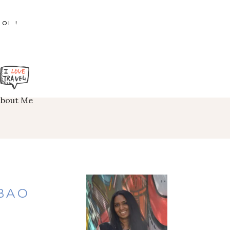
OI !
About Me
BAO