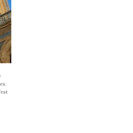
e
es,
’est