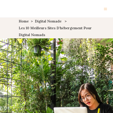
Home
>
Digital Nomade
>
Les 10 Meilleurs Sites D’hébergement Pour
Digital Nomads